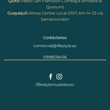
Quito:
Paseo San Francisco Cumbayá (entrada al
Quorum)
Guayaquil:
Almax Center Local D107, Km 14 1/2 vía
Samborondón
Contáctenos
comercial@lifestyle.ec
0998318496
/lifestylemuebles.ec