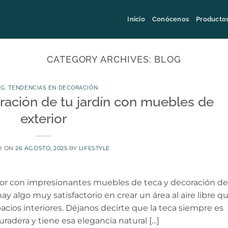
Inicio
Conócenos
Producto
CATEGORY ARCHIVES:
BLOG
OG
,
TENDENCIAS EN DECORACIÓN
ración de tu jardín con muebles de
exterior
D ON
26 AGOSTO, 2025
BY
LIFESTYLE
ior con impresionantes muebles de teca y decoración de
 algo muy satisfactorio en crear un área al aire libre q
cios interiores. Déjanos decirte que la teca siempre es
radera y tiene esa elegancia natural […]