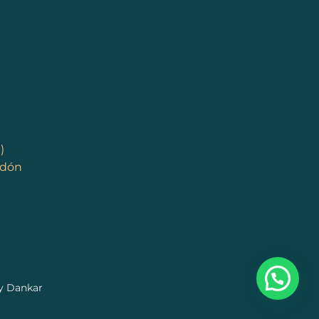
)
ndón
y
Dankar