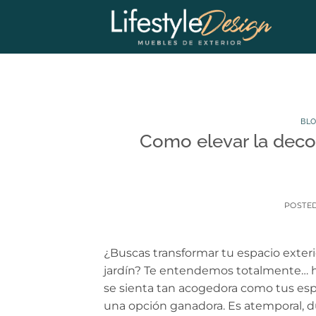
Skip
to
content
BL
Como elevar la deco
POSTE
¿Buscas transformar tu espacio exter
jardín? Te entendemos totalmente… hay
se sienta tan acogedora como tus espa
una opción ganadora. Es atemporal, du