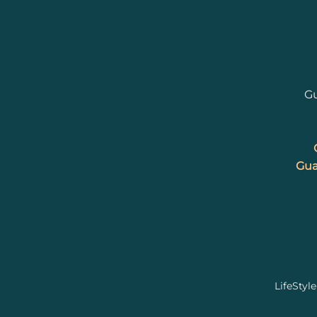
Gu
Gua
LifeStyl