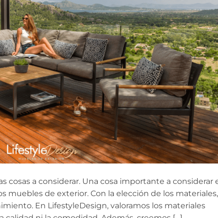
ias cosas a considerar. Una cosa importante a considerar 
ros muebles de exterior. Con la elección de los materiales,
miento. En LifestyleDesign, valoramos los materiales
 calidad ni la comodidad. Además, creemos […]