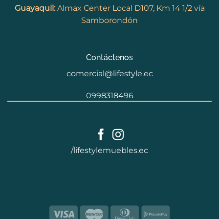
Guayaquil:
Almax Center Local D107, Km 14 1/2 vía
Samborondón
Contáctenos
comercial@lifestyle.ec
0998318496
/lifestylemuebles.ec