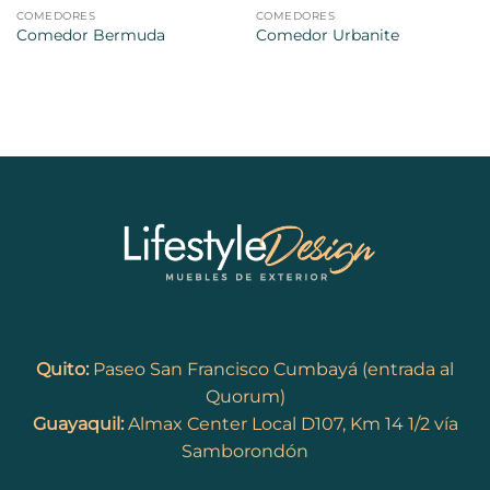
COMEDORES
COMEDORES
Comedor Bermuda
Comedor Urbanite
Quito:
Paseo San Francisco Cumbayá (entrada al
Quorum)
Guayaquil:
Almax Center Local D107, Km 14 1/2 vía
Samborondón