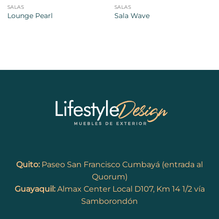
SALAS
SALAS
Lounge Pearl
Sala Wave
Quito:
Paseo San Francisco Cumbayá (entrada al
Quorum)
Guayaquil:
Almax Center Local D107, Km 14 1/2 vía
Samborondón